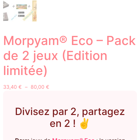
Morpyam® Eco – Pack
de 2 jeux (Edition
limitée)
33,40
€
–
80,00
€
Divisez par 2, partagez
en 2 ! ✌️