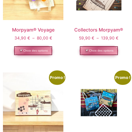
Morpyam® Voyage
Collectors Morpyam®
34,90
€
–
80,00
€
59,90
€
–
139,90
€
Choix des options
Choix des options
Promo !
Promo !