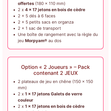
offertes
(180 x 110 mm)
2 x
4 x 17 jetons en bois de cèdre
2 x 5 dés à 6 faces
2 x 5 petits sacs en organza
2 x 1 sac de transport
Une boîte de rangement avec la règle du
jeu
Morpyam®
au dos
Option « 2 Joueurs » – Pack
contenant 2 JEUX
2 plateaux de jeu en chêne (150 x 150
mm)
2 x
1 x 17 jetons Galets de verre
couleur
2 x
1 x 17 jetons en bois de cèdre