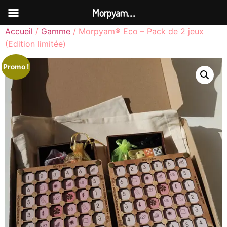
Morpyam.....
Accueil
/
Gamme
/ Morpyam® Eco – Pack de 2 jeux
(Edition limitée)
Promo !